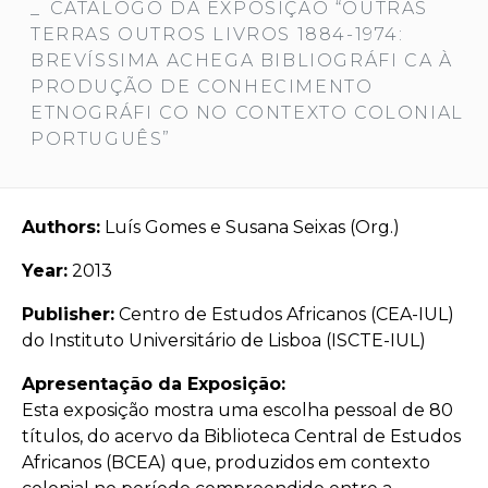
CATÁLOGO DA EXPOSIÇÃO “OUTRAS
TERRAS OUTROS LIVROS 1884-1974:
BREVÍSSIMA ACHEGA BIBLIOGRÁFI CA À
PRODUÇÃO DE CONHECIMENTO
ETNOGRÁFI CO NO CONTEXTO COLONIAL
PORTUGUÊS”
Authors:
Luís Gomes e Susana Seixas (Org.)
Year:
2013
Publisher:
Centro de Estudos Africanos (CEA-IUL)
do Instituto Universitário de Lisboa (ISCTE-IUL)
Apresentação da Exposição:
Esta exposição mostra uma escolha pessoal de 80
títulos, do acervo da Biblioteca Central de Estudos
Africanos (BCEA) que, produzidos em contexto