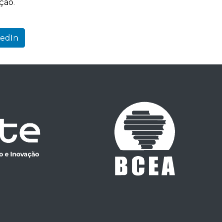
ção.
kedIn