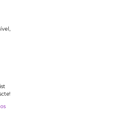
ível,
ist
scte!
dos