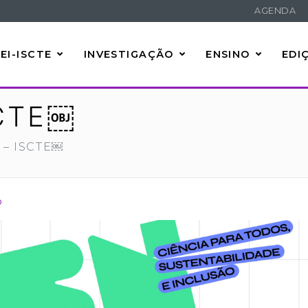
AGENDA
EI-ISCTE
INVESTIGAÇÃO
ENSINO
EDI
SCTE￼
 – ISCTE￼
o