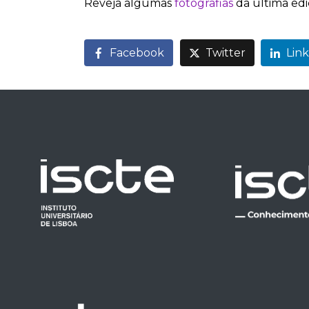
Reveja algumas
fotografias
da última edi
Facebook
Twitter
Lin