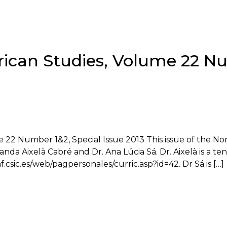
frican Studies, Volume 22 N
e 22 Number 1&2, Special Issue 2013 This issue of the No
nda Aixelà Cabré and Dr. Ana Lúcia Sá. Dr. Aixelà is a ten
.csic.es/web/pagpersonales/curric.asp?id=42. Dr Sá is […]