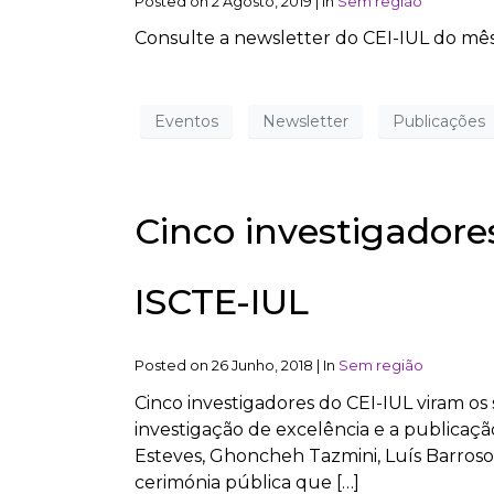
Posted on
2 Agosto, 2019
|
In
Sem região
Consulte a newsletter do CEI-IUL do mês
Eventos
Newsletter
Publicações
Cinco investigadore
ISCTE-IUL
Posted on
26 Junho, 2018
|
In
Sem região
Cinco investigadores do CEI-IUL viram o
investigação de excelência e a publicaçã
Esteves, Ghoncheh Tazmini, Luís Barroso
cerimónia pública que […]