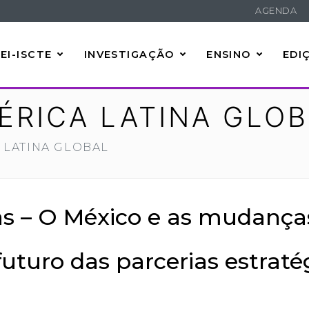
AGENDA
EI-ISCTE
INVESTIGAÇÃO
ENSINO
EDI
ÉRICA LATINA GLO
 LATINA GLOBAL
as – O México e as mudanças
uturo das parcerias estraté