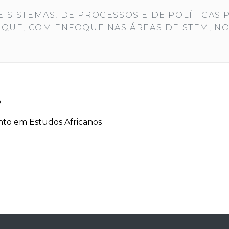
SISTEMAS, DE PROCESSOS E DE POLÍTICAS 
UE, COM ENFOQUE NAS ÁREAS DE STEM, NO P
o
o em Estudos Africanos