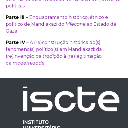
políticas
Parte III
–
Enquadramento histórico, étnico e
político de Mandlakazi do
Mfecane
ao Estado de
Gaza
Parte IV
–
A (re)construção histórica do(s)
fenómeno(s) político(s) em Mandlakazi: da
(re)invenção da
tradição
à (re)legitimação
da
modernidade