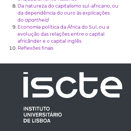
Da natureza do capitalismo sul-africano, ou
da dependência do ouro às explicações
do
apartheid
Economia política da África do Sul, ou a
evolução das relações entre o capital
africânder e o capital inglês
Reflexões finais