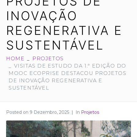
PROJETOS DE
INOVAÇÃO
REGENERATIVA E
SUSTENTÁVEL
HOME
PROJETOS
VISITAS DE ESTUDO DA 1.ª EDIÇÃO DO
MOOC ECOPRISE DESTACOU PROJETOS
DE INOVAÇÃO REGENERATIVA E
SUSTENTÁVEL
Posted on
9 Dezembro, 2025
In
Projetos