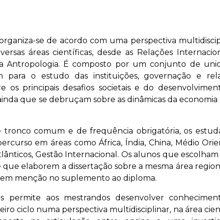
rganiza-se de acordo com uma perspectiva multidiscipl
ersas áreas científicas, desde as Relações Internacion
ela Antropologia. É composto por um conjunto de uni
m para o estudo das instituições, governação e rel
e os principais desafios societais e do desenvolviment
s ainda que se debruçam sobre as dinâmicas da economia 
e tronco comum e de frequência obrigatória, os estud
percurso em áreas como África, Índia, China, Médio Orie
tlânticos, Gestão Internacional. Os alunos que escolham
 e que elaborem a dissertação sobre a mesma área region
da em menção no suplemento ao diploma.
is permite aos mestrandos desenvolver conhecimen
ro ciclo numa perspectiva multidisciplinar, na área cien