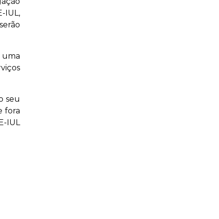
gação
-IUL,
serão
a uma
rviços
o seu
 fora
E-IUL