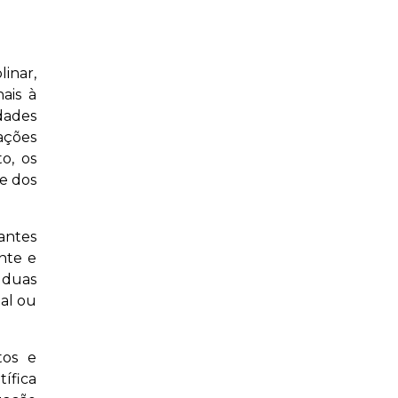
inar,
ais à
dades
ações
o, os
e dos
antes
nte e
 duas
al ou
tos e
tífica