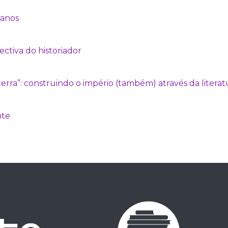
canos
ectiva do historiador
terra”: construindo o império (também) através da literat
nte