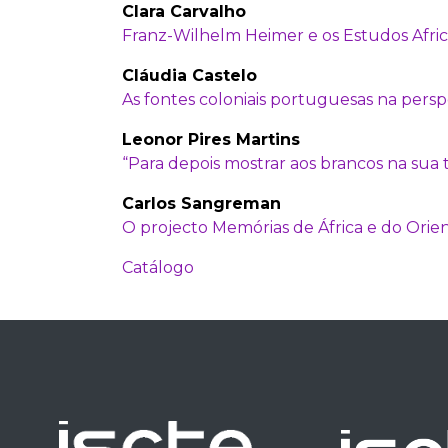
Clara Carvalho
Franz-Wilhelm Heimer e os Estudos Afri
Cláudia Castelo
As fontes coloniais portuguesas na persp
Leonor Pires Martins
“Para depois mostrar aos brancos na sua 
Carlos Sangreman
O projecto Memórias de África e do Orie
Catálogo