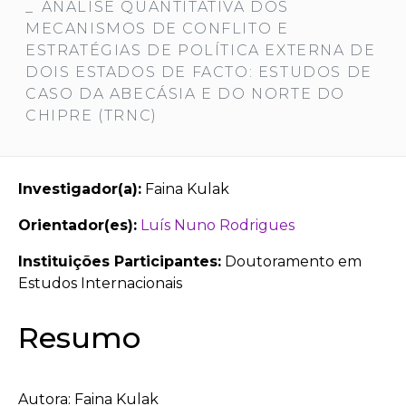
ANÁLISE QUANTITATIVA DOS
MECANISMOS DE CONFLITO E
ESTRATÉGIAS DE POLÍTICA EXTERNA DE
DOIS ESTADOS DE FACTO: ESTUDOS DE
CASO DA ABECÁSIA E DO NORTE DO
CHIPRE (TRNC)
Investigador(a):
Faina Kulak
Orientador(es):
Luís Nuno Rodrigues
Instituições Participantes:
Doutoramento em
Estudos Internacionais
Resumo
Autora: Faina Kulak