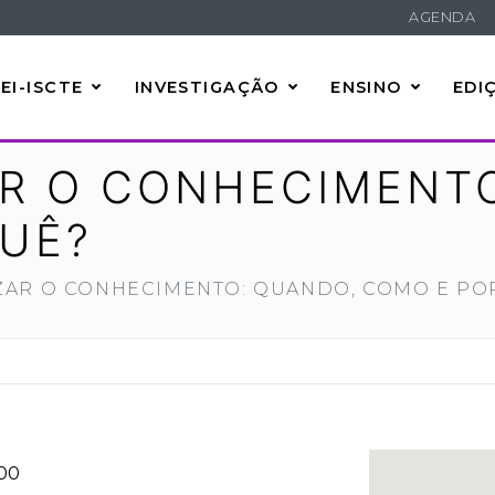
AGENDA
EI-ISCTE
INVESTIGAÇÃO
ENSINO
EDI
R O CONHECIMENTO
UÊ?
ZAR O CONHECIMENTO: QUANDO, COMO E PO
00