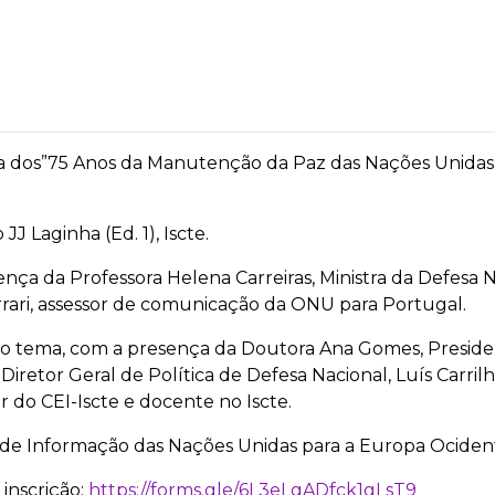
cia dos”75 Anos da Manutenção da Paz das Nações Unidas:
JJ Laginha (Ed. 1), Iscte.
nça da Professora Helena Carreiras, Ministra da Defesa N
rrari, assessor de comunicação da ONU para Portugal.
o tema, com a presença da Doutora Ana Gomes, Preside
 Diretor Geral de Política de Defesa Nacional, Luís Carr
r do CEI-Iscte e docente no Iscte.
de Informação das Nações Unidas para a Europa Ocidenta
 inscrição:
https://forms.gle/6L3eLgADfck1gLsT9