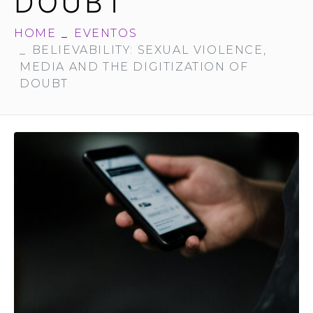
DOUBT
HOME
EVENTOS
BELIEVABILITY: SEXUAL VIOLENCE,
MEDIA AND THE DIGITIZATION OF
DOUBT