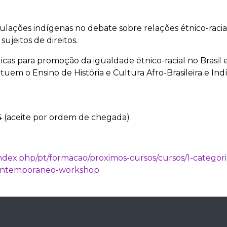
pulações indígenas no debate sobre relações étnico-raciais
ujeitos de direitos.
blicas para promoção da igualdade étnico-racial no Brasil
tituem o Ensino de História e Cultura Afro-Brasileira e In
4 (aceite por ordem de chegada)
pt/index.php/pt/formacao/proximos-cursos/cursos/1-catego
l-contemporaneo-workshop