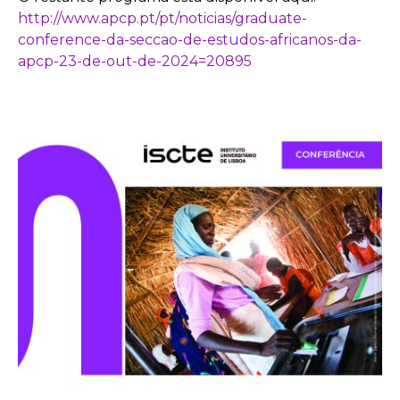
http://www.apcp.pt/pt/noticias/graduate-
conference-da-seccao-de-estudos-africanos-da-
apcp-23-de-out-de-2024=20895