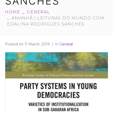
SANCHES
HOME
GENERAL
AMANHÃ | LEITURAS DO MUNDO COM
EDALINA RODRIGUES SANCHES
Posted on
11 March, 2019
In
General