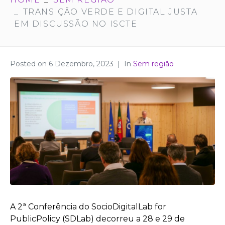
TRANSIÇÃO VERDE E DIGITAL JUSTA
EM DISCUSSÃO NO ISCTE
Posted on
6 Dezembro, 2023
In
Sem região
A 2ª Conferência do SocioDigitalLab for
PublicPolicy (SDLab) decorreu a 28 e 29 de