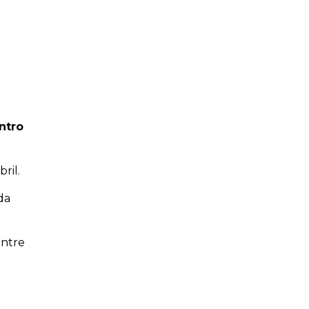
ntro
ril.
da
entre