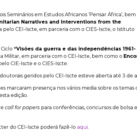
is Seminários em Estudos Africanos ‘Pensar África’, bem
itarian Narratives and Interventions from the
a pelo CEI-Iscte, em parceria com o CIES-Iscte, o Istituto
 Ciclo
“Visões da guerra e das independências 1961-
a Militar, em parceria com o CEI-Iscte, bem como o
Enco
pelo CIE-Iscte e o CIES-Iscte.
outorais geridos pelo CEI-Iscte esteve aberta até 3 de ab
res marcaram presença nos vários media sobre os temas 
esta edição.
re
call for papers
para conferências, concursos de bolsa 
tter do CEI-Iscte poderá fazê-lo
aqui
.