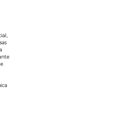
ial,
sas
a
rante
 e
ica