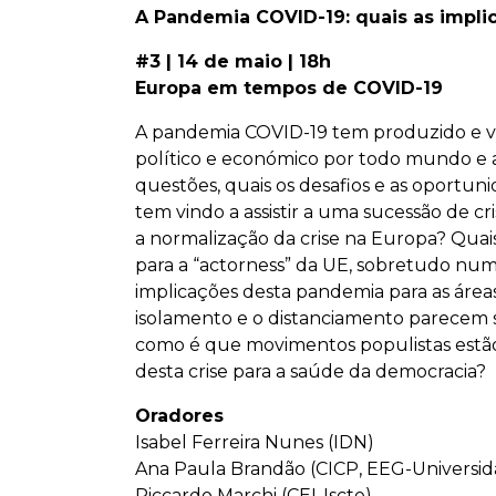
A Pandemia COVID-19: quais as implic
#3 | 14 de maio | 18h
Europa em tempos de COVID-19
A pandemia COVID-19 tem produzido e vai 
político e económico por todo mundo e a
questões, quais os desafios e as oportu
tem vindo a assistir a uma sucessão de cri
a normalização da crise na Europa? Quai
para a “actorness” da UE, sobretudo nu
implicações desta pandemia para as ár
isolamento e o distanciamento parecem s
como é que movimentos populistas estão a
desta crise para a saúde da democracia?
Oradores
Isabel Ferreira Nunes (IDN)
Ana Paula Brandão (CICP, EEG-Universi
Riccardo Marchi (CEI-Iscte)