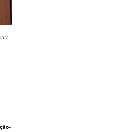
para
ção-