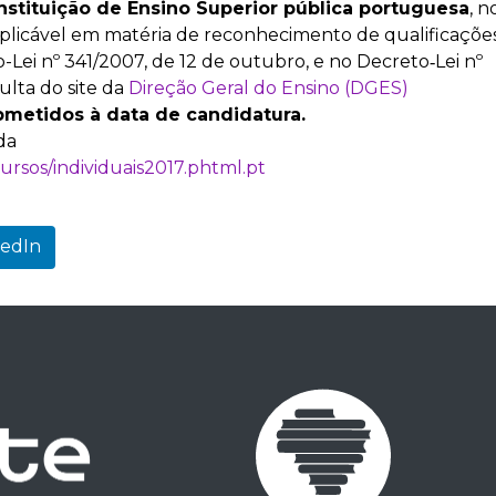
nstituição de Ensino Superior pública portuguesa
, n
aplicável em matéria de reconhecimento de qualificaçõe
Lei nº 341/2007, de 12 de outubro, e no Decreto‐Lei nº
ulta do site da
Direção Geral do Ensino (DGES)
metidos à data de candidatura.
da
cursos/individuais2017.phtml.pt
kedIn