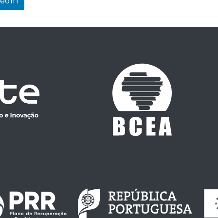
kedIn