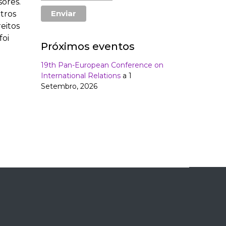
ores.
tros
eitos
foi
Próximos eventos
19th Pan-European Conference on
International Relations
a 1
Setembro, 2026