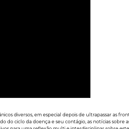
cos diversos, em especial depois de ultrapassar as front
o do ciclo da doença e seu contágio, as notícias sobre
vos para uma reflexão multi e interdisciplinar sobre est