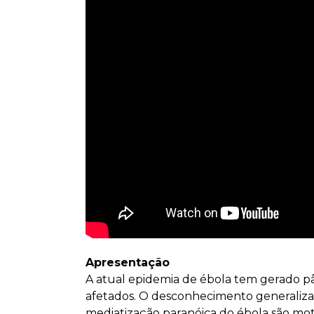
Apresentação
A atual epidemia de ébola tem gerado pâni
afetados. O desconhecimento generalizad
mediatização paranóica do ébola são moti