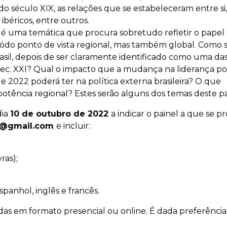
o século XIX, as relações que se estabeleceram entre si,
ibéricos, entre outros.
 é uma temática que procura sobretudo refletir o papel
 sódo ponto de vista regional, mas também global. Como s
sil, depois de ser claramente identificado como uma da
sec. XXI? Qual o impacto que a mudança na liderança pol
e 2022 poderá ter na política externa brasileira? O que
otência regional? Estes serão alguns dos temas deste pa
dia
10 de outubro de 2022
a indicar o painel a que se p
te@gmail.com
e incluir:
ras);
panhol, inglês e francês.
as em formato presencial ou online. É dada preferência