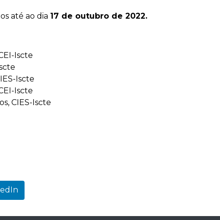
os até ao dia
17 de outubro de 2022.
CEI-Iscte
scte
IES-Iscte
CEI-Iscte
s, CIES-Iscte
kedIn