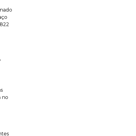
inado
paço
1822
,
as
m no
ntes