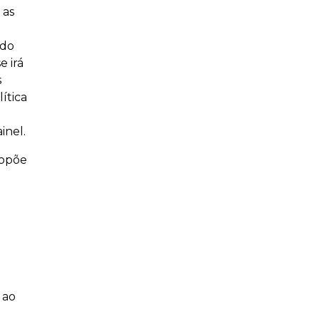
 as
 do
e irá
s
ítica
inel.
ropõe
 ao