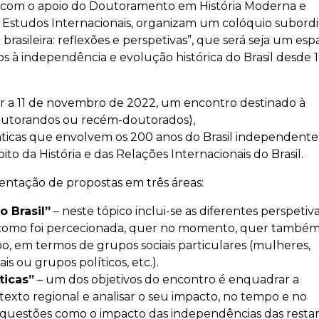
oa, com o apoio do Doutoramento em História Moderna e
studos Internacionais, organizam um colóquio subord
rasileira: reflexões e perspetivas”, que será seja um es
os à independência e evolução histórica do Brasil desde 
ar a 11 de novembro de 2022, um encontro destinado à
doutorandos ou recém-doutorados),
icas que envolvem os 200 anos do Brasil independente
 da História e das Relações Internacionais do Brasil.
entação de propostas em três áreas:
 Brasil”
– neste tópico inclui-se as diferentes perspetiv
, como foi percecionada, quer no momento, quer també
, em termos de grupos sociais particulares (mulheres,
is ou grupos políticos, etc.).
ticas”
– um dos objetivos do encontro é enquadrar a
texto regional e analisar o seu impacto, no tempo e no
 questões como o impacto das independências das resta